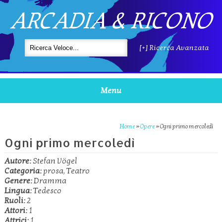
ARCADIA & RICONO
[+] Ricerca Avanzata
Menu
Home
»
Opere
»
Ogni primo mercoledì
Ogni primo mercoledì
Autore:
Stefan Vögel
Categoria:
prosa, Teatro
Genere:
Dramma
Lingua:
Tedesco
Ruoli:
2
Attori:
1
Attrici:
1