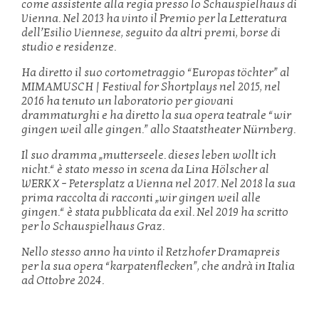
come assistente alla regia presso lo Schauspielhaus di
Vienna. Nel 2013 ha vinto il Premio per la Letteratura
dell’Esilio Viennese, seguito da altri premi, borse di
studio e residenze.
Ha diretto il suo cortometraggio “Europas töchter” al
MIMAMUSCH | Festival for Shortplays nel 2015, nel
2016 ha tenuto un laboratorio per giovani
drammaturghi e ha diretto la sua opera teatrale “wir
gingen weil alle gingen.” allo Staatstheater Nürnberg.
Il suo dramma „mutterseele. dieses leben wollt ich
nicht.“ è stato messo in scena da Lina Hölscher al
WERK X – Petersplatz a Vienna nel 2017. Nel 2018 la sua
prima raccolta di racconti „wir gingen weil alle
gingen.“ è stata pubblicata da exil. Nel 2019 ha scritto
per lo Schauspielhaus Graz.
Nello stesso anno ha vinto il Retzhofer Dramapreis
per la sua opera “karpatenflecken”, che andrà in Italia
ad Ottobre 2024.