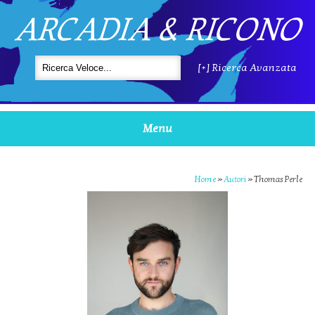
ARCADIA & RICONO
[+] Ricerca Avanzata
Menu
Home
»
Autori
»
Thomas Perle