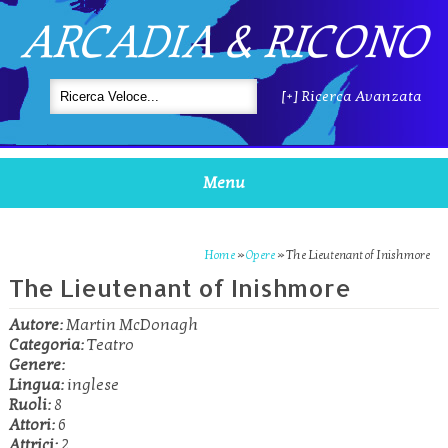
ARCADIA & RICONO
[+] Ricerca Avanzata
Menu
Home
»
Opere
»
The Lieutenant of Inishmore
The Lieutenant of Inishmore
Autore:
Martin McDonagh
Categoria:
Teatro
Genere:
Lingua:
inglese
Ruoli:
8
Attori:
6
Attrici:
2