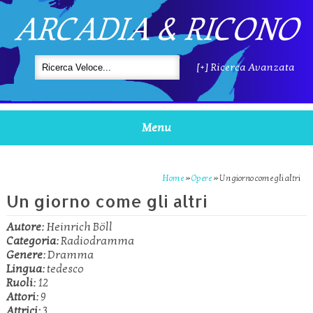
ARCADIA & RICONO
[+] Ricerca Avanzata
Menu
Home
»
Opere
»
Un giorno come gli altri
Un giorno come gli altri
Autore:
Heinrich Böll
Categoria:
Radiodramma
Genere:
Dramma
Lingua:
tedesco
Ruoli:
12
Attori:
9
Attrici:
3