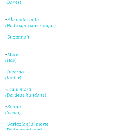
-
Barnet
-
E la notte canta
(Natta syng sine songar)
-
Suzannah
-
Mare
(Hav)
-
Inverno
(Vinter)
-
I cani morti
(Dei døde hundane)
-
Sonno
(Svevn)
-
Variazioni di morte
(Dödsvariationer)