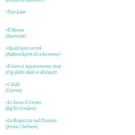
-
Too Late
-
Il Nome
(Namnet)
-
Qualcuno verrà
(Nakon kjem til a komme)
-
E non ci separeremo mai
(Og aldri skal vi skiljast)
-
Caldo
(Varmt)
-
Io Sono il Vento
(Eg Er Vinden)
-
La Ragazza sul Divano
(Jenta i Sofaen)