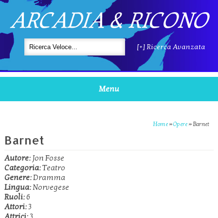
ARCADIA & RICONO
[+] Ricerca Avanzata
Menu
Home
»
Opere
»
Barnet
Barnet
Autore:
Jon Fosse
Categoria:
Teatro
Genere:
Dramma
Lingua:
Norvegese
Ruoli:
6
Attori:
3
Attrici:
3