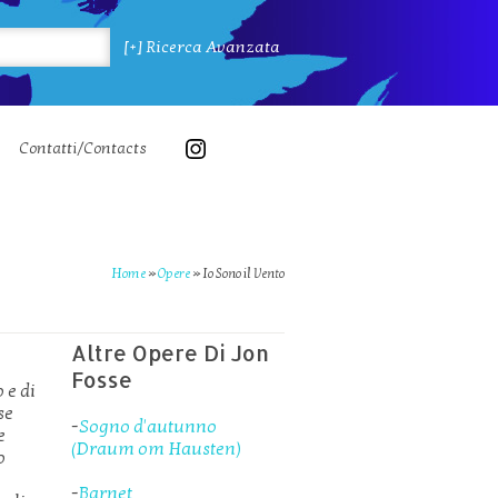
[+] Ricerca Avanzata
Contatti/Contacts
Home
»
Opere
»
Io Sono il Vento
Altre Opere Di Jon
Fosse
 e di
se
-
Sogno d'autunno
e
(Draum om Hausten)
o
-
Barnet