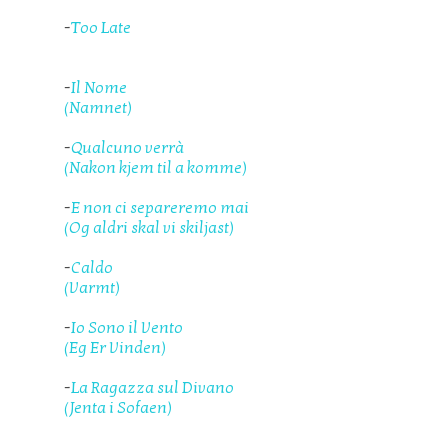
-
Too Late
-
Il Nome
(Namnet)
-
Qualcuno verrà
(Nakon kjem til a komme)
-
E non ci separeremo mai
(Og aldri skal vi skiljast)
-
Caldo
(Varmt)
-
Io Sono il Vento
(Eg Er Vinden)
-
La Ragazza sul Divano
(Jenta i Sofaen)