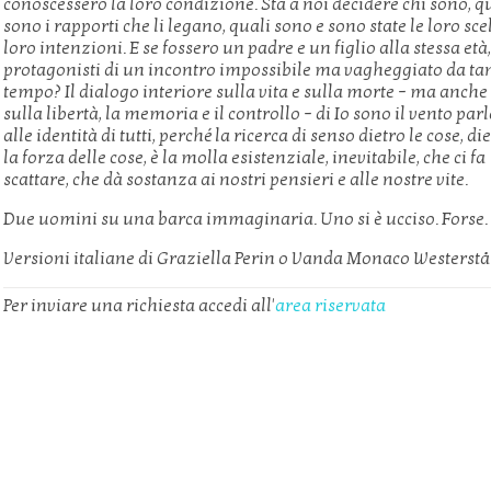
conoscessero la loro condizione. Sta a noi decidere chi sono, q
sono i rapporti che li legano, quali sono e sono state le loro scel
loro intenzioni. E se fossero un padre e un figlio alla stessa età
protagonisti di un incontro impossibile ma vagheggiato da ta
tempo? Il dialogo interiore sulla vita e sulla morte – ma anche
sulla libertà, la memoria e il controllo – di Io sono il vento par
alle identità di tutti, perché la ricerca di senso dietro le cose, di
la forza delle cose, è la molla esistenziale, inevitabile, che ci fa
scattare, che dà sostanza ai nostri pensieri e alle nostre vite.
Due uomini su una barca immaginaria. Uno si è ucciso. Forse.
Versioni italiane di Graziella Perin o Vanda Monaco Westerstå
Per inviare una richiesta accedi all'
area riservata