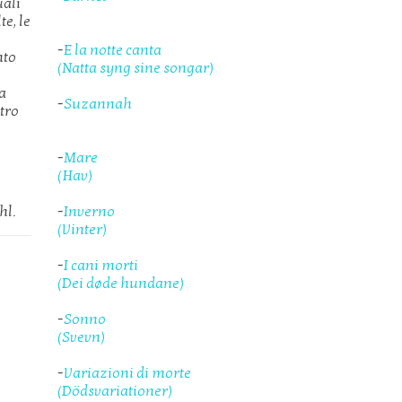
uali
te, le
,
-
E la notte canta
nto
(Natta syng sine songar)
la
-
Suzannah
etro
-
Mare
(Hav)
hl.
-
Inverno
(Vinter)
-
I cani morti
(Dei døde hundane)
-
Sonno
(Svevn)
-
Variazioni di morte
(Dödsvariationer)