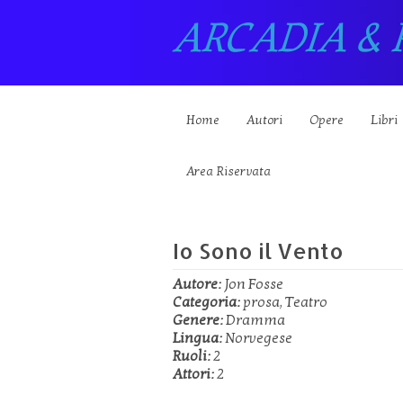
ARCADIA & 
Home
Autori
Opere
Libri
Area Riservata
Io Sono il Vento
Autore:
Jon Fosse
Categoria:
prosa, Teatro
Genere:
Dramma
Lingua:
Norvegese
Ruoli:
2
Attori:
2