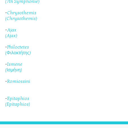
(7th Symphonie)
-
Chrysothemis
(Chrysothemis)
-
Ajax
(Ajax)
-
Philoctetes
(Φιλοκτήτης)
-
Ismene
(Ισμήνη)
-
Romiossini
-
Epitaphios
(Epitaphios)