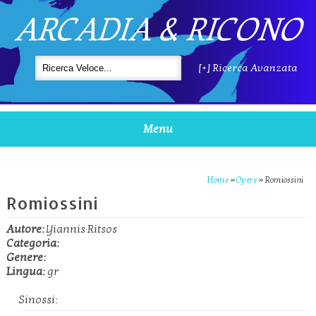
ARCADIA & RICONO
[+] Ricerca Avanzata
Menu
Home
»
Opere
»
Romiossini
Romiossini
Autore:
Yiannis Ritsos
Categoria:
Genere:
Lingua:
gr
Sinossi: