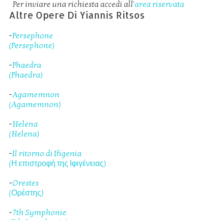
Per inviare una richiesta accedi all'
area riservata
Altre Opere Di Yiannis Ritsos
-
Persephone
(Persephone)
-
Phaedra
(Phaedra)
-
Agamemnon
(Agamemnon)
-
Helena
(Helena)
-
Il ritorno di Ifigenia
(Η επιστροφή της Ιφιγένειας)
-
Orestes
(Ορέστης)
-
7th Symphonie