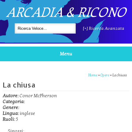
ARCADIA & RICONO
[+] Ricerca Avanzata
Menu
Home
»
Opere
»
La chiusa
La chiusa
Autore:
Conor McPherson
Categoria:
Genere:
Lingua:
inglese
Ruoli:
5
Sinossi: