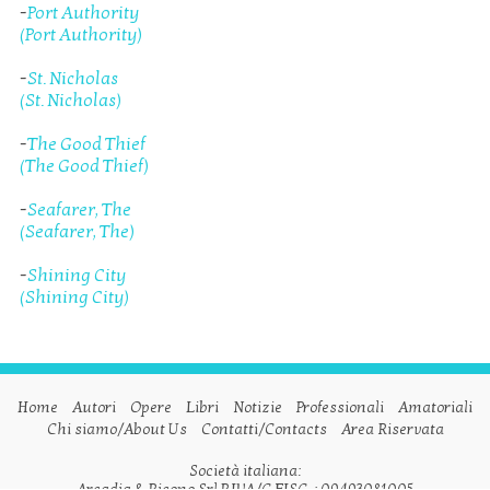
-
Port Authority
(Port Authority)
-
St. Nicholas
(St. Nicholas)
-
The Good Thief
(The Good Thief)
-
Seafarer, The
(Seafarer, The)
-
Shining City
(Shining City)
Home
Autori
Opere
Libri
Notizie
Professionali
Amatoriali
Chi siamo/About Us
Contatti/Contacts
Area Riservata
Società italiana:
Arcadia & Ricono Srl P.IVA/C.FISC. : 09493081005