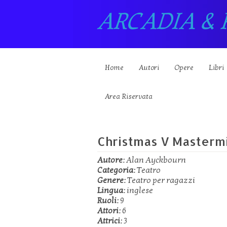
ARCADIA & 
Home
Autori
Opere
Libri
Area Riservata
Christmas V Masterm
Autore:
Alan Ayckbourn
Categoria:
Teatro
Genere:
Teatro per ragazzi
Lingua:
inglese
Ruoli:
9
Attori:
6
Attrici:
3