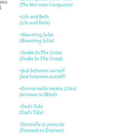
ates
(The Norman Conquests)
l.
-
Life and Beth
(Life and Beth)
-
Haunting Julia
(Haunting Julia)
-
Snake In The Grass
(Snake In The Grass)
-
Just between ourself
(Just between ourself)
-
Donna nella mente, (Una)
(Woman in Mind)
-
Dad's Tale
(Dad's Tale)
-
Donzelle in pericolo
(Damsels in Distress)