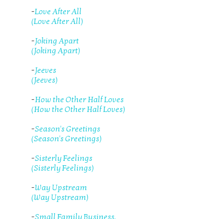
-
Love After All
(Love After All)
-
Joking Apart
(Joking Apart)
-
Jeeves
(Jeeves)
-
How the Other Half Loves
(How the Other Half Loves)
-
Season's Greetings
(Season's Greetings)
-
Sisterly Feelings
(Sisterly Feelings)
-
Way Upstream
(Way Upstream)
-
Small Family Business,