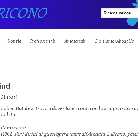
RICONO
Notizie
Professionali
Amatoriali
Chi siamo/About Us
ind
Sinossi:
Babbo Natale si trova a dover fare i conti con lo sciopero dei su
folletti.
Commenti:
(1962)
Per i diritti di quest'opera (oltre all'Arcadia & Ricono) potet