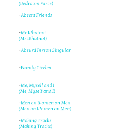
(Bedroom Farce)
-
Absent Friends
-
Mr Whatnot
(Mr Whatnot)
-
Absurd Person Singular
-
Family Circles
-
Me, Myself and I
(Me, Myself and I)
-
Men on Women on Men
(Men on Women on Men)
-
Making Tracks
(Making Tracks)