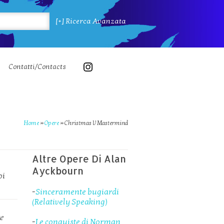
[+] Ricerca Avanzata
Contatti/Contacts
Home
»
Opere
»
Christmas V Mastermind
Altre Opere Di Alan
Ayckbourn
oi
-
Sinceramente bugiardi
(Relatively Speaking)
e
-
Le conquiste di Norman