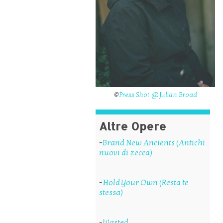
©
Press Shot @Julian Broad
Altre Opere
-
Brand New Ancients (Antichi
nuovi di zecca)
-
Hold Your Own (Resta te
stessa)
-
Wasted