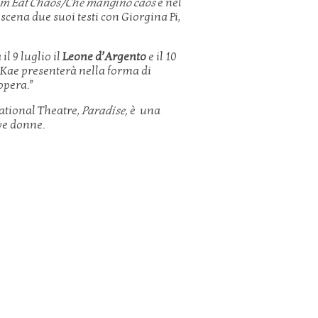
em Eat Chaos/Che mangino caos
e nel
 scena due suoi testi con Giorgina Pi,
il 9 luglio il
Leone d’Argento
e il 10
e Kae presenterà nella forma di
opera.”
National Theatre,
Paradise,
è una
ove donne.