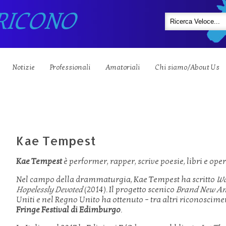
RICONO
Notizie
Professionali
Amatoriali
Chi siamo/About Us
Kae Tempest
Kae Tempest
è performer, rapper, scrive poesie, libri e opere
Nel campo della drammaturgia, Kae Tempest ha scritto
Wa
Hopelessly Devoted
(2014). Il progetto scenico
Brand New An
Uniti e nel Regno Unito ha ottenuto – tra altri riconoscime
Fringe Festival di Edimburgo
.