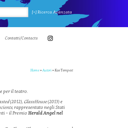
[+] Ricerca Avanzata
Contatti/Contacts
Home
»
Autori
»
Kae Tempest
 per il teatro.
sted
(2012),
GlassHouse
(2013) e
cients
, rappresentato negli Stati
nti – il Premio
Herald Angel nel