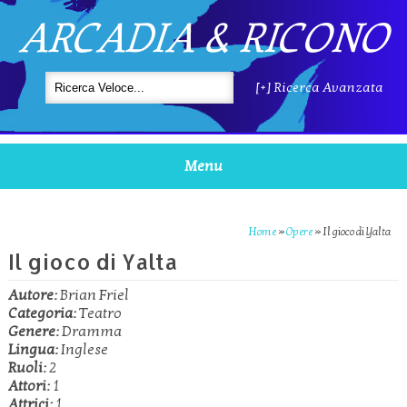
ARCADIA & RICONO
[+] Ricerca Avanzata
Menu
Home
»
Opere
»
Il gioco di Yalta
Il gioco di Yalta
Autore:
Brian Friel
Categoria:
Teatro
Genere:
Dramma
Lingua:
Inglese
Ruoli:
2
Attori:
1
Attrici:
1