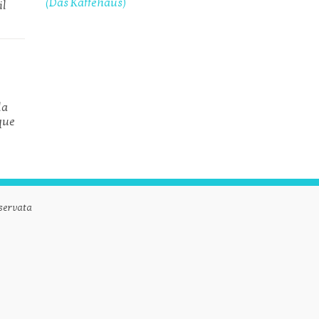
(Das Kaffehaus)
il
la
que
servata