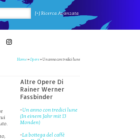
[+] Ricerca Avanzata
Home
»
Opere
»
Un anno con tredici lune
Altre Opere Di
Rainer Werner
Fassbinder
-
Un anno con tredici lune
re
(In einem Jahr mit 13
cui
Monden)
uto.
-
La bottega del caffè
no,