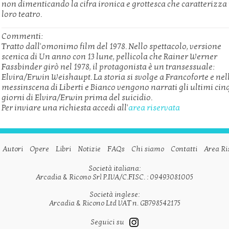
non dimenticando la cifra ironica e grottesca che caratterizza 
loro teatro.
Commenti:
Tratto dall'omonimo film del 1978. Nello spettacolo, versione
scenica di Un anno con 13 lune, pellicola che Rainer Werner
Fassbinder girò nel 1978, il protagonista è un transessuale:
Elvira/Erwin Weishaupt. La storia si svolge a Francoforte e nel
messinscena di Liberti e Bianco vengono narrati gli ultimi cin
giorni di Elvira/Erwin prima del suicidio.
Per inviare una richiesta accedi all'
area riservata
Autori
Opere
Libri
Notizie
FAQs
Chi siamo
Contatti
Area Ri
Società italiana:
Arcadia & Ricono Srl P.IVA/C.FISC. : 09493081005
Società inglese:
Arcadia & Ricono Ltd VAT n. GB798542175
Seguici su