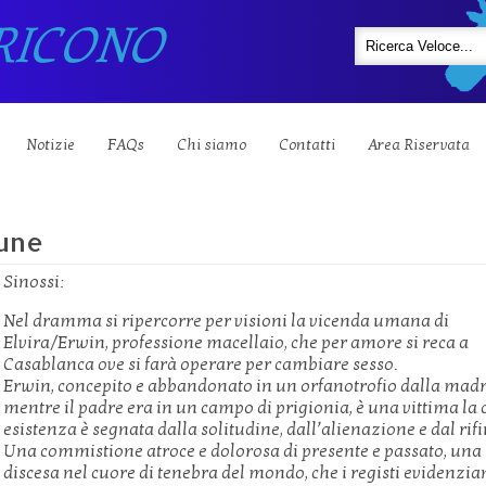
RICONO
Notizie
FAQs
Chi siamo
Contatti
Area Riservata
lune
Sinossi:
Nel dramma si ripercorre per visioni la vicenda umana di
Elvira/Erwin, professione macellaio, che per amore si reca a
Casablanca ove si farà operare per cambiare sesso.
Erwin, concepito e abbandonato in un orfanotrofio dalla mad
mentre il padre era in un campo di prigionia, è una vittima la 
esistenza è segnata dalla solitudine, dall’alienazione e dal rifi
Una commistione atroce e dolorosa di presente e passato, una
discesa nel cuore di tenebra del mondo, che i registi evidenzia