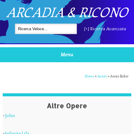
ARCADIA & RICONO
[+] Ricerca Avanzata
Menu
Home
»
Autori
»
Annie Baker
Altre Opere
-
John
-
Infinite Life