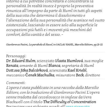
intorno a cui potrebbe concretarsi e concentrarsi la
personalità. In realtà invece è proprio la preventiva
rinunica all’impegno da parte di Huml in tutti gli aspetti
della sua vita che determina il dissolvimento e
l’alienazione della sua personalità che svanisce nel vuoto
esistenziale, lasciando in essere solo alla superficie le
occupazioni più futili e i moventi più meschini del
comfort, della vanità e del sesso. –
Gianlorenzo Pacini
,
La parabola di Havel
, in VACLAV HAVEL, Marsilio Editore, pp.21-22
Personaggi:
Dr. Eduard Hulm
, scienziato
Vlasta Humlová
, sua moglie
Renata
, amante di Huml
Blanca
, segretaria di Huml
Dott.ssa Jitka Balcárková
, scienziata
Kael Kriebl
,
meccanico
Čenek Machulka
, misuratore
Beck
, direttore
Commenti:
L'opera è stata pubblicata in una raccolta dalla Marsilio
Editore, con la traduzione di Gianlorenzo Pacini.
L'opera
venne tradotta dal cecoslovacco in inglese da Vera
Blackwell con il titolo
The Difficulty of Concentration
Per inviare una richiesta accedi all'
area riservata