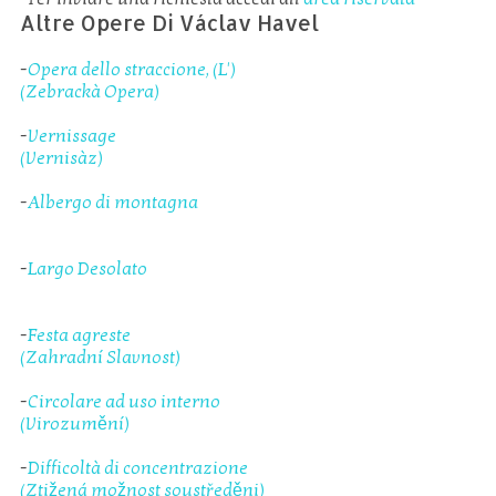
Altre Opere Di Václav Havel
-
Opera dello straccione, (L')
(Zebrackà Opera)
-
Vernissage
(Vernisàz)
-
Albergo di montagna
-
Largo Desolato
-
Festa agreste
(Zahradní Slavnost)
-
Circolare ad uso interno
(Virozumění)
-
Difficoltà di concentrazione
(Ztižená možnost soustředěni)