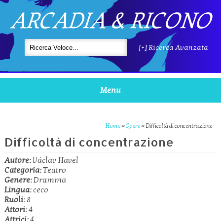
ARCADIA & RICONO
[+] Ricerca Avanzata
Menu
Home
»
Opere
»
Difficoltà di concentrazione
Difficoltà di concentrazione
Autore:
Václav Havel
Categoria:
Teatro
Genere:
Dramma
Lingua:
ceco
Ruoli:
8
Attori:
4
Attrici:
4