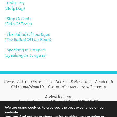
-
Holy Day
(Holy Day)
-
Ship Of Fools
(Ship Of Fools)
-
The Ballad Of Lois Ryan
(The Ballad Of Lois Ryan)
-
Speaking In Tongues
(Speaking In Tongues)
Home
Autori
Opere
Libri
Notizie
Professionali
Amatoriali
Chi siamo/About Us
Contatti/Contacts
Area Riservata
Società italiana:
Arcadia & Ricono Srl P.IVA/C.FISC. : 09493081005
We are using cookies to give you the best experience on our
Società inglese:
website.
Arcadia & Ricono Ltd VAT n. GB798542175
You can find out more about which cookies we are using or