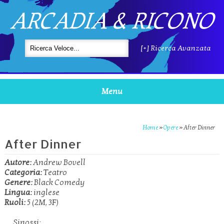
ARCADIA & RICONO
[+] Ricerca Avanzata
Menu
Home
»
Opere
»
After Dinner
After Dinner
Autore:
Andrew Bovell
Categoria:
Teatro
Genere:
Black Comedy
Lingua:
inglese
Ruoli:
5 (2M, 3F)
Sinossi: