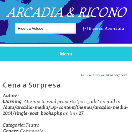
ARCADIA & RICONO
[+] Ricerca Avanzata
Menu
Home
»
Opere
»
Cena a Sorpresa
Cena a Sorpresa
Autore:
Warning
: Attempt to read property "post_title" on null in
/data/arcadia-media/wp-content/themes/arcadia-media-
2014/single-post_books.php
on line
27
Categoria:
Teatro
Genere:
Commedia