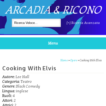
ARCADIA & RICONO
[+] Ricerca Avanzata
Menu
Home
»
Opere
»
Cooking With Elvis
Cooking With Elvis
Autore:
Lee Hall
Categoria:
Teatro
Genere:
Black Comedy
Lingua:
inglese
Ruoli:
4
Attori:
2
Attrici:
2