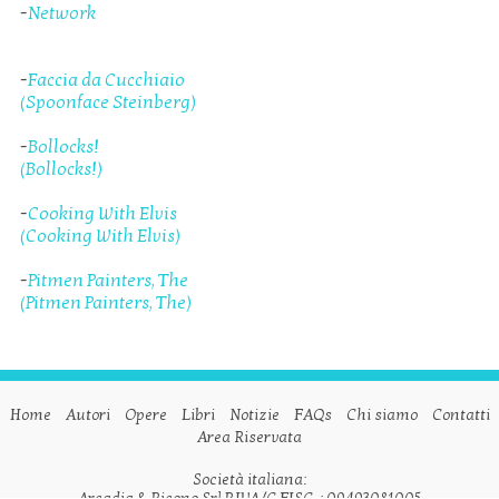
-
Network
-
Faccia da Cucchiaio
(Spoonface Steinberg)
-
Bollocks!
(Bollocks!)
-
Cooking With Elvis
(Cooking With Elvis)
-
Pitmen Painters, The
(Pitmen Painters, The)
Home
Autori
Opere
Libri
Notizie
FAQs
Chi siamo
Contatti
Area Riservata
Società italiana:
Arcadia & Ricono Srl P.IVA/C.FISC. : 09493081005