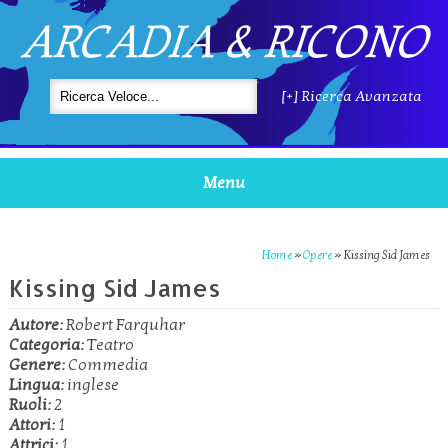
ARCADIA & RICONO
[+] Ricerca Avanzata
Menu
Home
»
Opere
»
Kissing Sid James
Kissing Sid James
Autore:
Robert Farquhar
Categoria:
Teatro
Genere:
Commedia
Lingua:
inglese
Ruoli:
2
Attori:
1
Attrici:
1