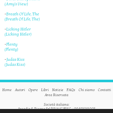
(Amy's View)
-
Breath Of Life, The
(Breath Of Life, The)
-
Licking Hitler
(Licking Hitler)
-
Plenty
(Plenty)
-
Judas Kiss
(Judas Kiss)
Home
Autori
Opere
Libri
Notizie
FAQs
Chi siamo
Contatti
Area Riservata
Società italiana:
Arcadia & Ricono Srl P.IVA/C.FISC. : 09493081005