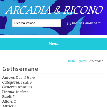
ARCADIA & RICONO
[+] Ricerca Avanzata
Menu
Home
»
Opere
»
Gethsemane
Gethsemane
Autore:
David Hare
Categoria:
Teatro
Genere:
Dramma
Lingua:
inglese
Ruoli:
5
Attori:
2
Attrici:
3