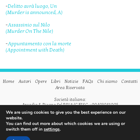
-
Delitto avrà luogo, Un
(Murder is announced, A)
-
Assassinio sul Nilo
(Murder On The Nile)
-
Appuntamento con la morte
(Appointment with Death)
Home
Autori
Opere
Libri
Notizie
FAQs
Chi siamo
Contatti
Area Riservata
Società italiana:
Arcadia & Ricono Srl P.IVA/C.FISC. : 09493081005
We are using cookies to give you the best experience on our
Società inglese:
website.
Arcadia & Ricono Ltd VAT n. GB798542175
You can find out more about which cookies we are using or
switch them off in
settings
.
Seguici su