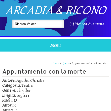
ARCADIA & RICONO
[+] Ricerca Avanzata
Menu
Home
»
Opere
»
Appuntamento con la morte
Appuntamento con la morte
Autore:
Agatha Christie
Categoria:
Teatro
Genere:
Thriller
Lingua:
inglese
Ruoli:
13
Attori:
6
Attrici:
7