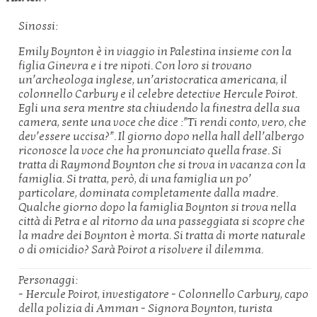
Sinossi:
Emily Boynton è in viaggio in Palestina insieme con la
figlia Ginevra e i tre nipoti. Con loro si trovano
un’archeologa inglese, un’aristocratica americana, il
colonnello Carbury e il celebre detective Hercule Poirot.
Egli una sera mentre sta chiudendo la finestra della sua
camera, sente una voce che dice :”Ti rendi conto, vero, che
dev’essere uccisa?”. Il giorno dopo nella hall dell’albergo
riconosce la voce che ha pronunciato quella frase. Si
tratta di Raymond Boynton che si trova in vacanza con la
famiglia. Si tratta, però, di una famiglia un po’
particolare, dominata completamente dalla madre.
Qualche giorno dopo la famiglia Boynton si trova nella
città di Petra e al ritorno da una passeggiata si scopre che
la madre dei Boynton è morta. Si tratta di morte naturale
o di omicidio? Sarà Poirot a risolvere il dilemma.
Personaggi:
- Hercule Poirot, investigatore - Colonnello Carbury, capo
della polizia di Amman - Signora Boynton, turista