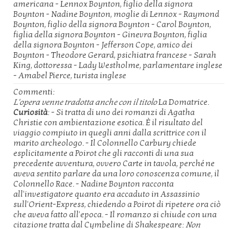
americana - Lennox Boynton, figlio della signora
Boynton - Nadine Boynton, moglie di Lennox - Raymond
Boynton, figlio della signora Boynton - Carol Boynton,
figlia della signora Boynton - Ginevra Boynton, figlia
della signora Boynton - Jefferson Cope, amico dei
Boynton - Theodore Gerard, psichiatra francese - Sarah
King, dottoressa - Lady Westholme, parlamentare inglese
- Amabel Pierce, turista inglese
Commenti:
L'opera venne tradotta anche con il titolo
La Domatrice.
Curiosità
: - Si tratta di uno dei romanzi di Agatha
Christie con ambientazione esotica. È il risultato del
viaggio compiuto in quegli anni dalla scrittrice con il
marito archeologo. - Il Colonnello Carbury chiede
esplicitamente a Poirot che gli racconti di una sua
precedente avventura, ovvero Carte in tavola, perché ne
aveva sentito parlare da una loro conoscenza comune, il
Colonnello Race. - Nadine Boynton racconta
all'investigatore quanto era accaduto in Assassinio
sull'Orient-Express, chiedendo a Poirot di ripetere ora ciò
che aveva fatto all'epoca. - Il romanzo si chiude con una
citazione tratta dal Cymbeline di Shakespeare:
Non