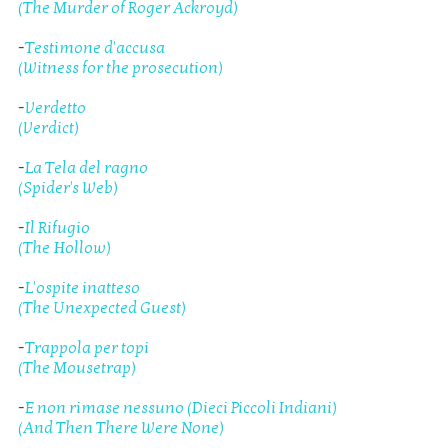
(The Murder of Roger Ackroyd)
-
Testimone d'accusa
(Witness for the prosecution)
-
Verdetto
(Verdict)
-
La Tela del ragno
(Spider's Web)
-
Il Rifugio
(The Hollow)
-
L'ospite inatteso
(The Unexpected Guest)
-
Trappola per topi
(The Mousetrap)
-
E non rimase nessuno (Dieci Piccoli Indiani)
(And Then There Were None)