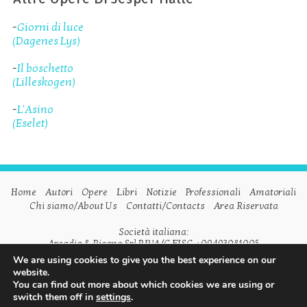
-
Giorni di luce
(Dagenes Lys)
-
Il boschetto
(Lilleskogen)
-
L'Asino
(Eselet)
Home
Autori
Opere
Libri
Notizie
Professionali
Amatoriali
Chi siamo/About Us
Contatti/Contacts
Area Riservata
Società italiana:
Arcadia & Ricono Srl P.IVA/C.FISC. : 09493081005
We are using cookies to give you the best experience on our
Società inglese:
website.
Arcadia & Ricono Ltd VAT n. GB798542175
You can find out more about which cookies we are using or
switch them off in
settings
.
Seguici su