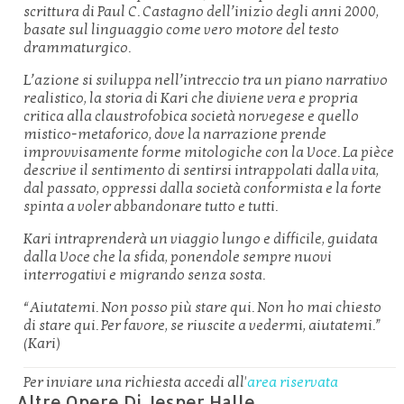
scrittura di Paul C. Castagno dell’inizio degli anni 2000,
basate sul linguaggio come vero motore del testo
drammaturgico.
L’azione si sviluppa nell’intreccio tra un piano narrativo
realistico, la storia di Kari che diviene vera e propria
critica alla claustrofobica società norvegese e quello
mistico-metaforico, dove la narrazione prende
improvvisamente forme mitologiche con la Voce. La pièce
descrive il sentimento di sentirsi intrappolati dalla vita,
dal passato, oppressi dalla società conformista e la forte
spinta a voler abbandonare tutto e tutti.
Kari intraprenderà un viaggio lungo e difficile, guidata
dalla Voce che la sfida, ponendole sempre nuovi
interrogativi e migrando senza sosta.
“Aiutatemi. Non posso più stare qui. Non ho mai chiesto
di stare qui. Per favore, se riuscite a vedermi, aiutatemi.”
(Kari)
Per inviare una richiesta accedi all'
area riservata
Altre Opere Di Jesper Halle