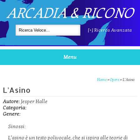
ARCADIA & RICONO
[+] Ricerca Avanzata
Menu
Home
»
Opere
»
L’Asino
L’Asino
Autore:
Jesper Halle
Categoria:
Genere:
Sinossi:
L’asino è un testo polivocale, che si ispira alle teorie di