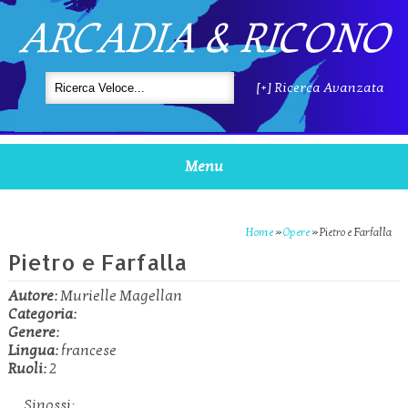
ARCADIA & RICONO
[+] Ricerca Avanzata
Menu
Home
»
Opere
»
Pietro e Farfalla
Pietro e Farfalla
Autore:
Murielle Magellan
Categoria:
Genere:
Lingua:
francese
Ruoli:
2
Sinossi: