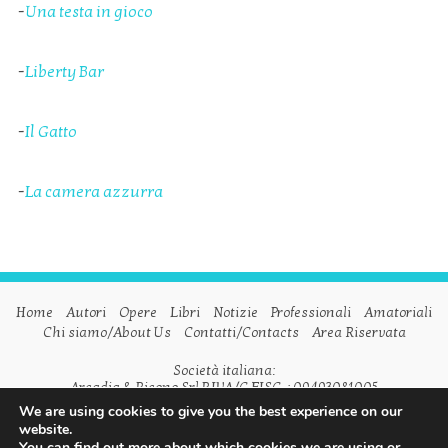
-
Una testa in gioco
-
Liberty Bar
-
Il Gatto
-
La camera azzurra
Home
Autori
Opere
Libri
Notizie
Professionali
Amatoriali
Chi siamo/About Us
Contatti/Contacts
Area Riservata
Società italiana:
Arcadia & Ricono Srl P.IVA/C.FISC. : 09493081005
We are using cookies to give you the best experience on our
Società inglese:
website.
Arcadia & Ricono Ltd VAT n. GB798542175
You can find out more about which cookies we are using or