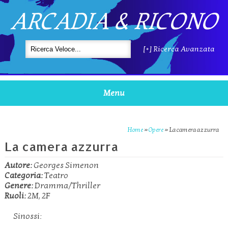
ARCADIA & RICONO
[+] Ricerca Avanzata
Menu
Home
»
Opere
»
La camera azzurra
La camera azzurra
Autore:
Georges Simenon
Categoria:
Teatro
Genere:
Dramma/Thriller
Ruoli:
2M, 2F
Sinossi: