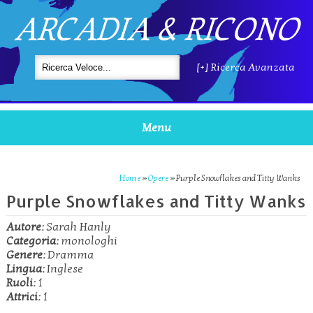
ARCADIA & RICONO
[+] Ricerca Avanzata
Menu
Home
»
Opere
»
Purple Snowflakes and Titty Wanks
Purple Snowflakes and Titty Wanks
Autore:
Sarah Hanly
Categoria:
monologhi
Genere:
Dramma
Lingua:
Inglese
Ruoli:
1
Attrici:
1