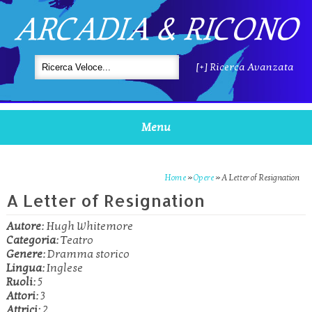
ARCADIA & RICONO
[+] Ricerca Avanzata
Menu
Home
»
Opere
»
A Letter of Resignation
A Letter of Resignation
Autore:
Hugh Whitemore
Categoria:
Teatro
Genere:
Dramma storico
Lingua:
Inglese
Ruoli:
5
Attori:
3
Attrici:
2