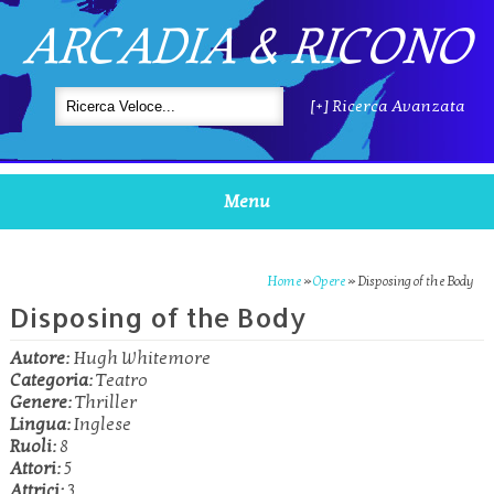
ARCADIA & RICONO
[+] Ricerca Avanzata
Menu
Home
»
Opere
»
Disposing of the Body
Disposing of the Body
Autore:
Hugh Whitemore
Categoria:
Teatro
Genere:
Thriller
Lingua:
Inglese
Ruoli:
8
Attori:
5
Attrici:
3