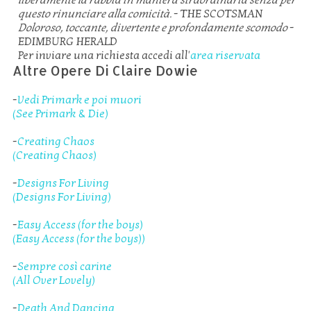
questo rinunciare alla comicità.
- THE SCOTSMAN
Doloroso, toccante, divertente e profondamente scomodo
-
EDIMBURG HERALD
Per inviare una richiesta accedi all'
area riservata
Altre Opere Di Claire Dowie
-
Vedi Primark e poi muori
(See Primark & Die)
-
Creating Chaos
(Creating Chaos)
-
Designs For Living
(Designs For Living)
-
Easy Access (for the boys)
(Easy Access (for the boys))
-
Sempre così carine
(All Over Lovely)
-
Death And Dancing