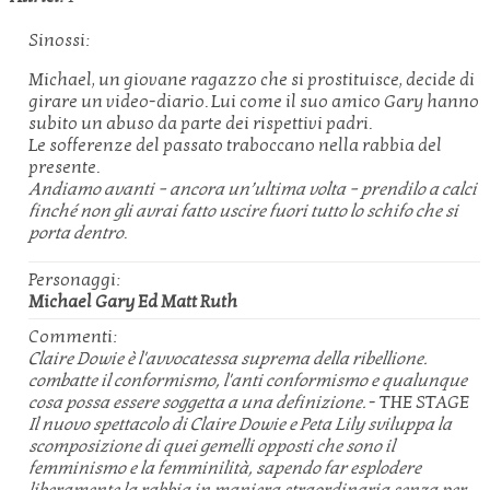
Sinossi:
Michael, un giovane ragazzo che si prostituisce, decide di
girare un video-diario. Lui come il suo amico Gary hanno
subito un abuso da parte dei rispettivi padri.
Le sofferenze del passato traboccano nella rabbia del
presente.
Andiamo avanti – ancora un’ultima volta – prendilo a calci
finché non gli avrai fatto uscire fuori tutto lo schifo che si
porta dentro
.
Personaggi:
Michael
Gary
Ed
Matt
Ruth
Commenti:
Claire Dowie è l'avvocatessa suprema della ribellione.
combatte il conformismo, l'anti conformismo e qualunque
cosa possa essere soggetta a una definizione.
- THE STAGE
Il nuovo spettacolo di Claire Dowie e Peta Lily sviluppa la
scomposizione di quei gemelli opposti che sono il
femminismo e la femminilità, sapendo far esplodere
liberamente la rabbia in maniera straordinaria senza per