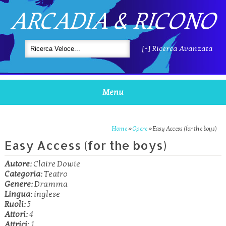
ARCADIA & RICONO
[+] Ricerca Avanzata
Menu
Home
»
Opere
»
Easy Access (for the boys)
Easy Access (for the boys)
Autore:
Claire Dowie
Categoria:
Teatro
Genere:
Dramma
Lingua:
inglese
Ruoli:
5
Attori:
4
Attrici:
1