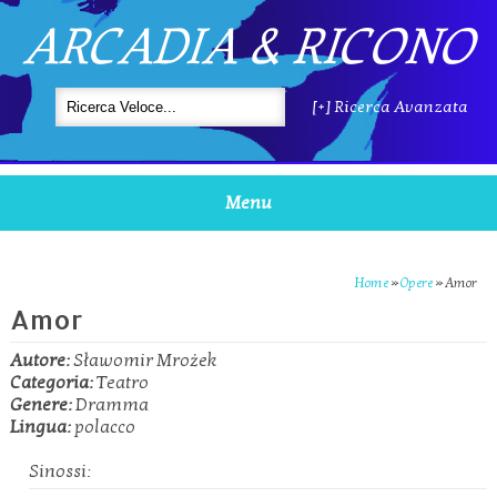
ARCADIA & RICONO
[+] Ricerca Avanzata
Menu
Home
»
Opere
»
Amor
Amor
Autore:
Sławomir Mrożek
Categoria:
Teatro
Genere:
Dramma
Lingua:
polacco
Sinossi: