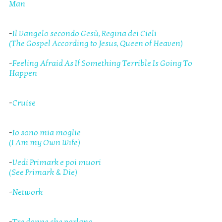
Man
-
Il Vangelo secondo Gesù, Regina dei Cieli
(The Gospel According to Jesus, Queen of Heaven)
-
Feeling Afraid As If Something Terrible Is Going To
Happen
-
Cruise
-
Io sono mia moglie
(I Am my Own Wife)
-
Vedi Primark e poi muori
(See Primark & Die)
-
Network
-
Tre donne che parlano