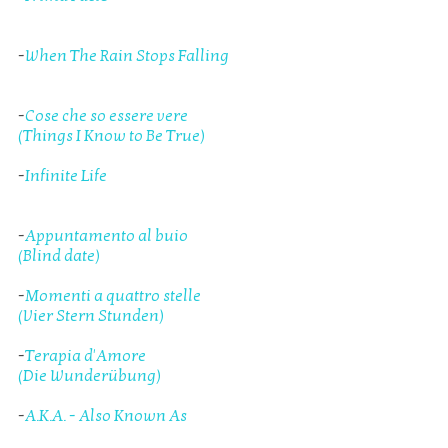
-
When The Rain Stops Falling
-
Cose che so essere vere
(Things I Know to Be True)
-
Infinite Life
-
Appuntamento al buio
(Blind date)
-
Momenti a quattro stelle
(Vier Stern Stunden)
-
Terapia d'Amore
(Die Wunderübung)
-
A.K.A. - Also Known As