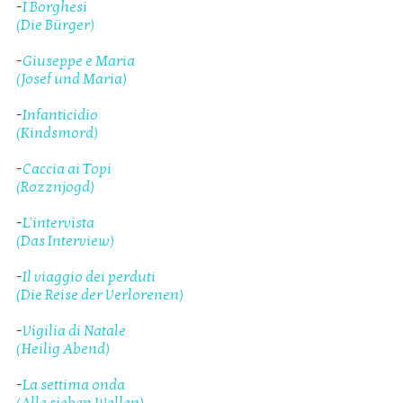
-
I Borghesi
(Die Bürger)
-
Giuseppe e Maria
(Josef und Maria)
-
Infanticidio
(Kindsmord)
-
Caccia ai Topi
(Rozznjogd)
-
L'intervista
(Das Interview)
-
Il viaggio dei perduti
(Die Reise der Verlorenen)
-
Vigilia di Natale
(Heilig Abend)
-
La settima onda
(Alle sieben Wellen)