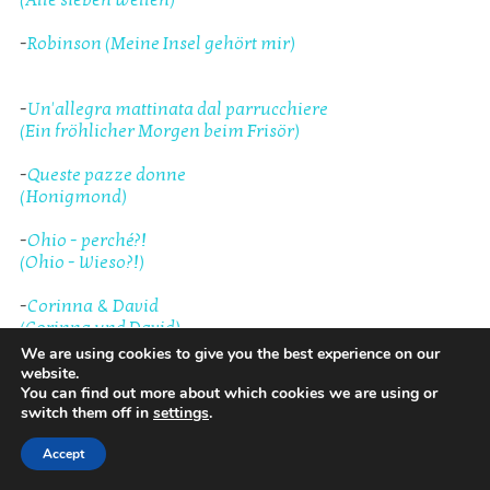
-
Robinson (Meine Insel gehört mir)
-
Un'allegra mattinata dal parrucchiere
(Ein fröhlicher Morgen beim Frisör)
-
Queste pazze donne
(Honigmond)
-
Ohio - perché?!
(Ohio - Wieso?!)
-
Corinna & David
(Corinna und David)
We are using cookies to give you the best experience on our
-
Errore nel Sistema
website.
(Fehler im System)
You can find out more about which cookies we are using or
switch them off in
settings
.
-
Rent a Friend
Accept