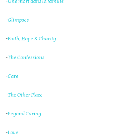
-
Une mort dans la famille
-
Glimpses
-
Faith, Hope & Charity
-
The Confessions
-
Care
-
The Other Place
-
Beyond Caring
-
Love