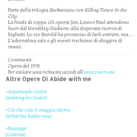
Parte della trilogia
Barbarians
, con
Killing Time
e
In the
City
.
La finale di coppa. Gli operai Jan, Louis e Paul attendono
fuori dal Wembley Stadium, alla disperata ricerca di
biglietti. Lo zio Harold ha promesso di farli entrare, ma…
L’adrenalina sale e gli eventi rischiano di sfuggire di
mano.
Commenti:
Opera del 1976.
Per inviare una richiesta accedi all'
area riservata
Altre Opere Di Abide with me
-
Aspettando Godot
(Waiting for Godot)
-
Ciò che vide il maggiordomo
(What the butler saw)
-
Passaggi
(Goteras)