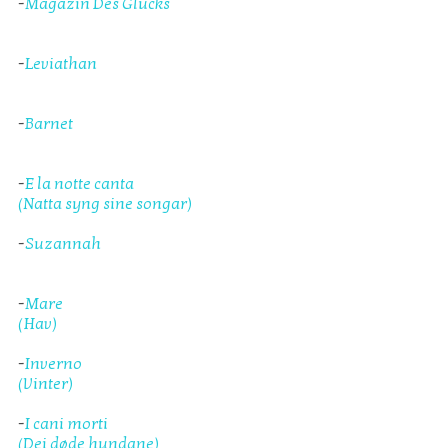
-
Magazin Des Glücks
-
Leviathan
-
Barnet
-
E la notte canta
(Natta syng sine songar)
-
Suzannah
-
Mare
(Hav)
-
Inverno
(Vinter)
-
I cani morti
(Dei døde hundane)