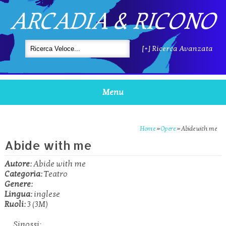
ARCADIA & RICONO
[+] Ricerca Avanzata
Menu
Home
»
Opere
»
Abide with me
Abide with me
Autore:
Abide with me
Categoria:
Teatro
Genere:
Lingua:
inglese
Ruoli:
3 (3M)
Sinossi: