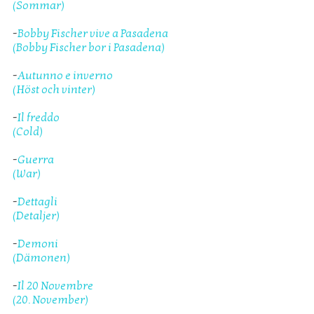
(Sommar)
-
Bobby Fischer vive a Pasadena
(Bobby Fischer bor i Pasadena)
-
Autunno e inverno
(Höst och vinter)
-
Il freddo
(Cold)
-
Guerra
(War)
-
Dettagli
(Detaljer)
-
Demoni
(Dämonen)
-
Il 20 Novembre
(20. November)