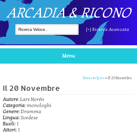
ARCADIA & RICONO
[+] Ricerca Avanzata
Menu
Home
»
Opere
»
Il 20 Novembre
Il 20 Novembre
Autore:
Lars Norén
Categoria:
monologhi
Genere:
Dramma
Lingua:
Svedese
Ruoli:
1
Attori:
1