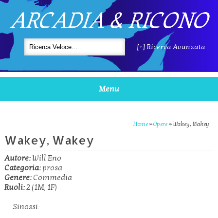
ARCADIA & RICONO
[+] Ricerca Avanzata
Menu
Home
»
Opere
»
Wakey, Wakey
Wakey, Wakey
Autore:
Will Eno
Categoria:
prosa
Genere:
Commedia
Ruoli:
2 (1M, 1F)
Sinossi: