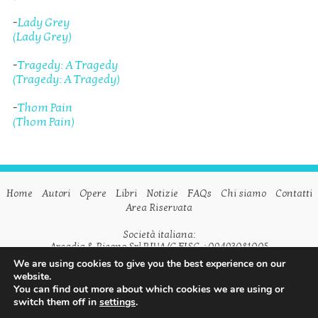
-
Lady Grey
(Lady Grey)
-
Tragedy: A Tragedy
(Tragedy: A Tragedy)
-
Thom Pain
(Thom Pain)
Home
Autori
Opere
Libri
Notizie
FAQs
Chi siamo
Contatti
Area Riservata
Società italiana:
Arcadia & Ricono Srl P.IVA/C.FISC. : 09493081005
We are using cookies to give you the best experience on our
Società inglese:
website.
Arcadia & Ricono Ltd VAT n. GB798542175
You can find out more about which cookies we are using or
switch them off in
settings
.
Seguici su