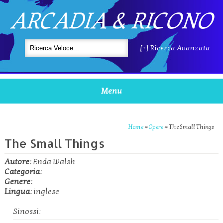
ARCADIA & RICONO
[+] Ricerca Avanzata
Menu
Home
»
Opere
»
The Small Things
The Small Things
Autore:
Enda Walsh
Categoria:
Genere:
Lingua:
inglese
Sinossi: