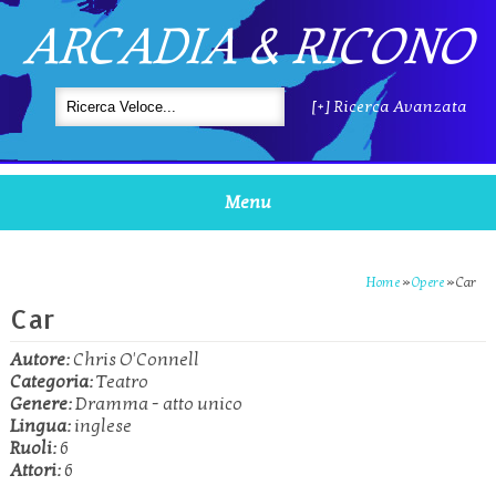
ARCADIA & RICONO
[+] Ricerca Avanzata
Menu
Home
»
Opere
»
Car
Car
Autore:
Chris O'Connell
Categoria:
Teatro
Genere:
Dramma - atto unico
Lingua:
inglese
Ruoli:
6
Attori:
6