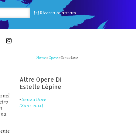
[+] Ricerca Avanzata
Home
»
Opere
»
Senza Voce
Altre Opere Di
Estelle Lépine
a nel
-
Senza Voce
etro
(Sans voix)
on
 una
gente