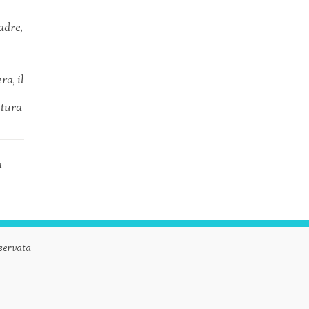
adre,
a, il
ltura
a
servata