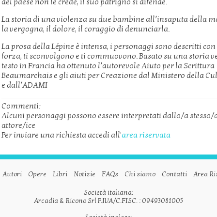
del paese non le crede, il suo patrigno si difende.
La storia di una violenza su due bambine all’insaputa della m
la vergogna, il dolore, il coraggio di denunciarla.
La prosa della Lépine è intensa, i personaggi sono descritti con
forza, ti sconvolgono e ti commuovono. Basato su una storia ver
testo in Francia ha ottenuto l’autorevole Aiuto per la Scrittura
Beaumarchais e gli aiuti per Creazione dal Ministero della Cu
e dall’ADAMI
Commenti:
Alcuni personaggi possono essere interpretati dallo/a stesso/
attore/ice
Per inviare una richiesta accedi all'
area riservata
Autori
Opere
Libri
Notizie
FAQs
Chi siamo
Contatti
Area Ri
Società italiana:
Arcadia & Ricono Srl P.IVA/C.FISC. : 09493081005