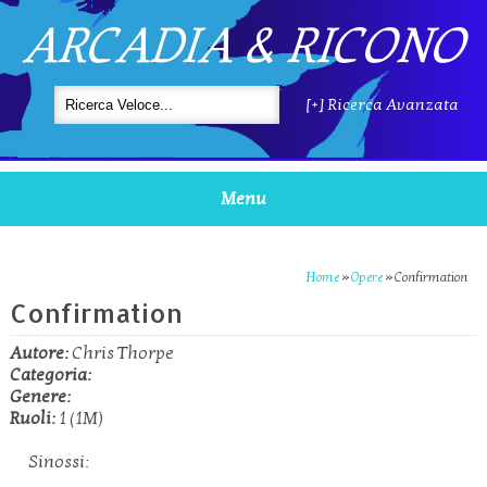
ARCADIA & RICONO
[+] Ricerca Avanzata
Menu
Home
»
Opere
»
Confirmation
Confirmation
Autore:
Chris Thorpe
Categoria:
Genere:
Ruoli:
1 (1M)
Sinossi: