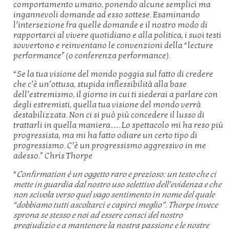
comportamento umano, ponendo alcune semplici ma
ingannevoli domande ad esso sottese. Esaminando
l’intersezione fra quelle domande e il nostro modo di
rapportarci al vivere quotidiano e alla politica, i suoi testi
sovvertono e reinventano le convenzioni della “lecture
performance” (o conferenza performance).
“Se la tua visione del mondo poggia sul fatto di credere
che c’è un’ottusa, stupida inflessibilità alla base
dell’estremismo, il giorno in cui ti siederai a parlare con
degli estremisti, quella tua visione del mondo verrà
destabilizzata. Non ci si può più concedere il lusso di
trattarli in quella maniera…. Lo spettacolo mi ha reso più
progressista, ma mi ha fatto odiare un certo tipo di
progressismo. C’è un progressismo aggressivo in me
adesso.” Chris Thorpe
“
Confirmation è un oggetto raro e prezioso: un testo che ci
mette in guardia dal nostro uso selettivo dell’evidenza e che
non scivola verso quel vago sentimento in nome del quale
“dobbiamo tutti ascoltarci e capirci meglio”. Thorpe invece
sprona se stesso e noi ad essere consci del nostro
pregiudizio e a mantenere la nostra passione e le nostre