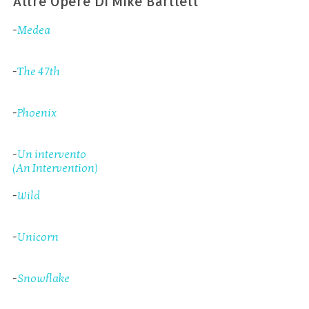
Altre Opere Di Mike Bartlett
-
Medea
-
The 47th
-
Phoenix
-
Un intervento
(An Intervention)
-
Wild
-
Unicorn
-
Snowflake