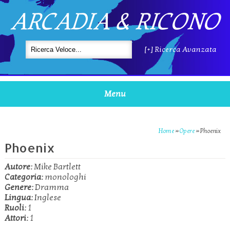
ARCADIA & RICONO
[+] Ricerca Avanzata
Menu
Home
»
Opere
»
Phoenix
Phoenix
Autore:
Mike Bartlett
Categoria:
monologhi
Genere:
Dramma
Lingua:
Inglese
Ruoli:
1
Attori:
1