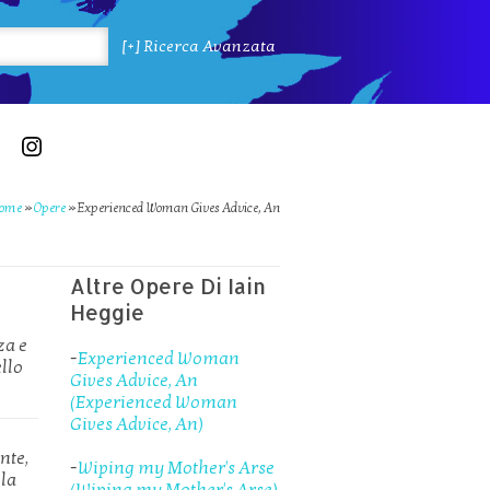
[+] Ricerca Avanzata
ome
»
Opere
»
Experienced Woman Gives Advice, An
Altre Opere Di Iain
Heggie
za e
-
Experienced Woman
ello
Gives Advice, An
(Experienced Woman
Gives Advice, An)
nte,
-
Wiping my Mother's Arse
lla