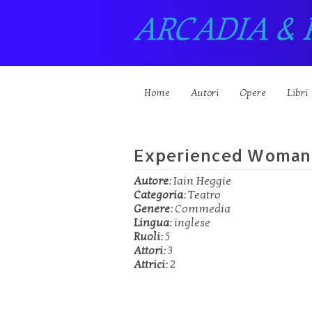
ARCADIA & 
Home
Autori
Opere
Libri
Experienced Woman 
Autore:
Iain Heggie
Categoria:
Teatro
Genere:
Commedia
Lingua:
inglese
Ruoli:
5
Attori:
3
Attrici:
2