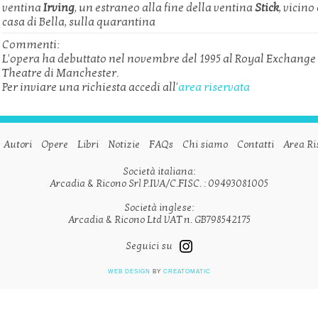
ventina
Irving
, un estraneo alla fine della ventina
Stick
, vicino
casa di Bella, sulla quarantina
Commenti:
L'opera ha debuttato nel novembre del 1995 al Royal Exchange
Theatre di Manchester.
Per inviare una richiesta accedi all'
area riservata
Autori
Opere
Libri
Notizie
FAQs
Chi siamo
Contatti
Area Ri
Società italiana:
Arcadia & Ricono Srl P.IVA/C.FISC. : 09493081005
Società inglese:
Arcadia & Ricono Ltd VAT n. GB798542175
Seguici su
WEB DESIGN
BY
CREATOMATIC