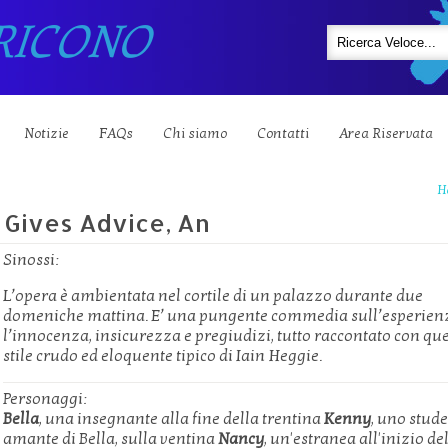
RICONO
Notizie
FAQs
Chi siamo
Contatti
Area Riservata
H
Gives Advice, An
Sinossi:
L’opera è ambientata nel cortile di un palazzo durante due
domeniche mattina. E’ una pungente commedia sull’esperien
l’innocenza, insicurezza e pregiudizi, tutto raccontato con qu
stile crudo ed eloquente tipico di Iain Heggie.
Personaggi:
Bella
, una insegnante alla fine della trentina
Kenny
, uno stude
amante di Bella, sulla ventina
Nancy
, un'estranea all'inizio de