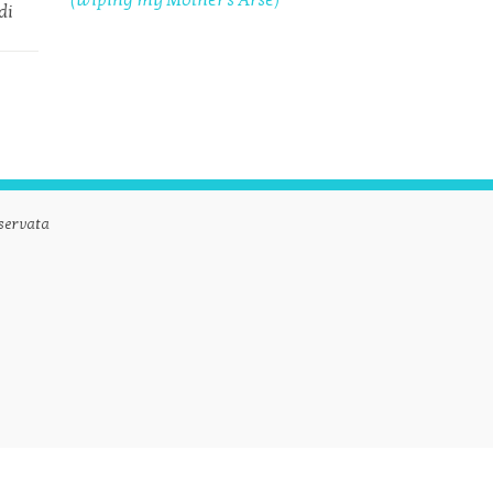
(Wiping my Mother's Arse)
 di
servata