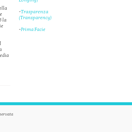
Longing)
ella
-
Trasparenza
ie
(Transparency)
3 la
ie
-
Prima Facie
l
a
Media
servata