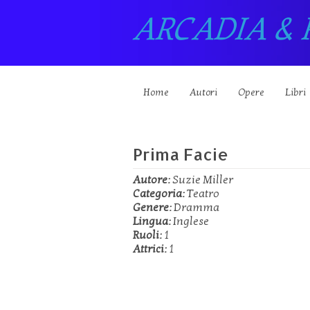
ARCADIA & 
Home
Autori
Opere
Libri
Prima Facie
Autore:
Suzie Miller
Categoria:
Teatro
Genere:
Dramma
Lingua:
Inglese
Ruoli:
1
Attrici:
1