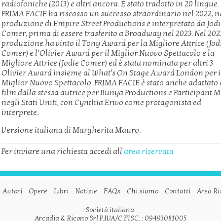
radiofoniche (2013) e altri ancora. È stato tradotto in 20 lingue.
PRIMA FACIE ha riscosso un successo straordinario nel 2022, n
produzione di Empire Street Productions e interpretato da Jod
Comer, prima di essere trasferito a Broadway nel 2023. Nel 202
produzione ha vinto il Tony Award per la Migliore Attrice (Jod
Comer) e l’Olivier Award per il Miglior Nuovo Spettacolo e la
Migliore Attrice (Jodie Comer) ed è stata nominata per altri 3
Olivier Award insieme al What’s On Stage Award London per i
Miglior Nuovo Spettacolo. PRIMA FACIE è stato anche adattato 
film dalla stessa autrice per Bunya Productions e Participant 
negli Stati Uniti, con Cynthia Erivo come protagonista ed
interprete.
Versione italiana di Margherita Mauro.
Per inviare una richiesta accedi all'
area riservata
Autori
Opere
Libri
Notizie
FAQs
Chi siamo
Contatti
Area Ri
Società italiana:
Arcadia & Ricono Srl P.IVA/C.FISC. : 09493081005