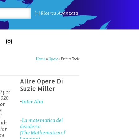
[+] Ricerca Avanzata
Home
»
Opere
»
Prima Facie
Altre Opere Di
Suzie Miller
0 per
2020
-
Inter Alia
jor
e.
l
-
La matematica del
with
desiderio
 for
(The Mathematics of
ere