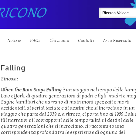
RICONO
Notizie
FAQs
Chi siamo
Contatti
Area Riservata
Falling
Sinossi:
When the Rain Stops Falling
è un viaggio nel tempo delle fami
Law e York, di quattro generazioni di padri e figli, madri e mog
Saghe familiari che narrano di matrimoni spezzati e morti
accidentali, di verità taciute e di destini che si incrociano in un
viaggio che parte dal 2039 e, a ritroso, ci porta fino al 1959. I div
fili narrativi e il sovrapporsi delle temporalità e i destini delle
quattro generazioni che si incrociano, ci raccontano una
corrispondenza profonda tra le esperienze di ognuno dei