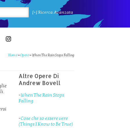
[+] Ricerca Avanzata
Home
»
Opere
»
When The Rain Stops Falling
Altre Opere Di
Andrew Bovell
glie
li.
-
When The Rain Stops
Falling
ersi
-
Cose che so essere vere
(Things I Know to Be True)