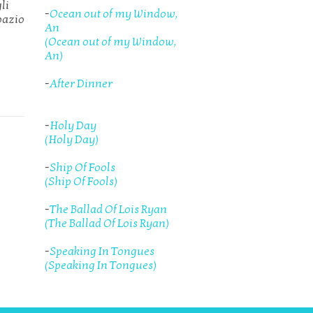
li
-
Ocean out of my Window,
spazio
An
(Ocean out of my Window,
An)
-
After Dinner
-
Holy Day
(Holy Day)
-
Ship Of Fools
(Ship Of Fools)
-
The Ballad Of Lois Ryan
(The Ballad Of Lois Ryan)
-
Speaking In Tongues
(Speaking In Tongues)