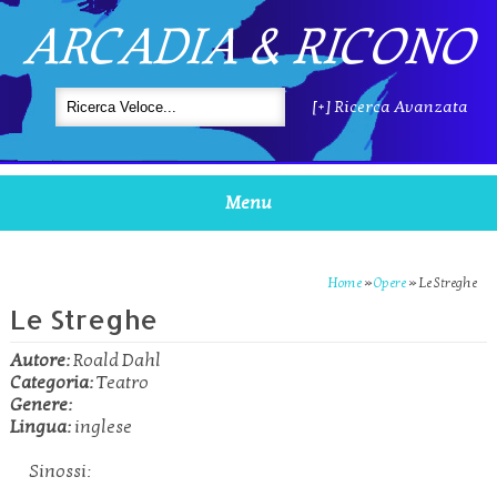
ARCADIA & RICONO
[+] Ricerca Avanzata
Menu
Home
»
Opere
»
Le Streghe
Le Streghe
Autore:
Roald Dahl
Categoria:
Teatro
Genere:
Lingua:
inglese
Sinossi: