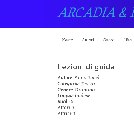
ARCADIA & 
Home
Autori
Opere
Libri
Lezioni di guida
Autore:
Paula Vogel
Categoria:
Teatro
Genere:
Dramma
Lingua:
inglese
Ruoli:
6
Attori:
3
Attrici:
3