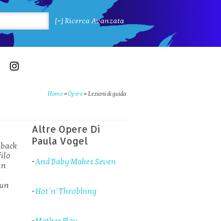
[+] Ricerca Avanzata
Home
»
Opere
»
Lezioni di guida
Altre Opere Di
Paula Vogel
shback
filo
-
And Baby Makes Seven
un
 un
-
Hot 'n' Throbbing