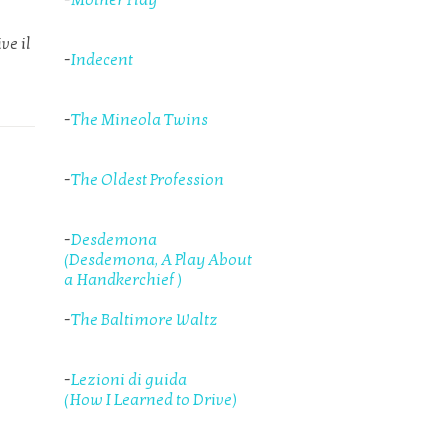
-
Mother Play
ve il
-
Indecent
-
The Mineola Twins
-
The Oldest Profession
-
Desdemona
(Desdemona, A Play About
a Handkerchief )
-
The Baltimore Waltz
-
Lezioni di guida
(How I Learned to Drive)