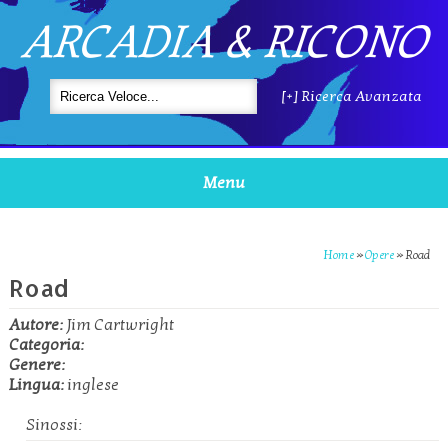
ARCADIA & RICONO
[+] Ricerca Avanzata
Menu
Home
»
Opere
»
Road
Road
Autore:
Jim Cartwright
Categoria:
Genere:
Lingua:
inglese
Sinossi: