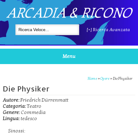
ARCADIA & RICONO
[+] Ricerca Avanzata
Menu
Home
»
Opere
»
Die Physiker
Die Physiker
Autore:
Friedrich Dürrenmatt
Categoria:
Teatro
Genere:
Commedia
Lingua:
tedesco
Sinossi: