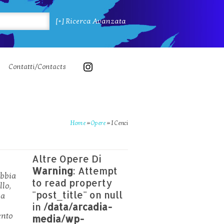
[+] Ricerca Avanzata
Contatti/Contacts
Home
»
Opere
»
I Cenci
Altre Opere Di
Warning
: Attempt
abbia
to read property
llo,
"post_title" on null
na
in
/data/arcadia-
ento
media/wp-