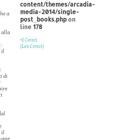
content/themes/arcadia-
media-2014/single-
che a
post_books.php
on
e
line
178
 alla
-
I Cenci
:
(Les Cenci)
 il
a
o di
e
nire
ci
dal
e
 il
ovane