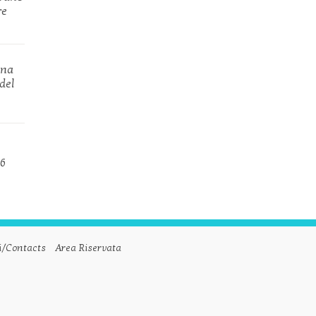
re
nna
del
 6
i/Contacts
Area Riservata