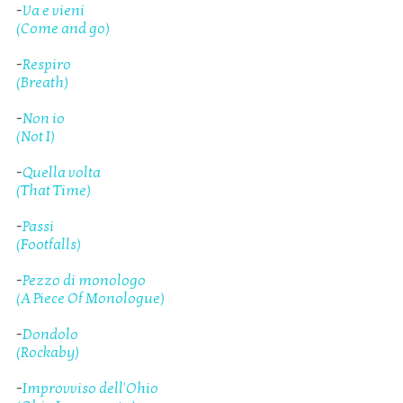
-
Va e vieni
(Come and go)
-
Respiro
(Breath)
-
Non io
(Not I)
-
Quella volta
(That Time)
-
Passi
(Footfalls)
-
Pezzo di monologo
(A Piece Of Monologue)
-
Dondolo
(Rockaby)
-
Improvviso dell'Ohio