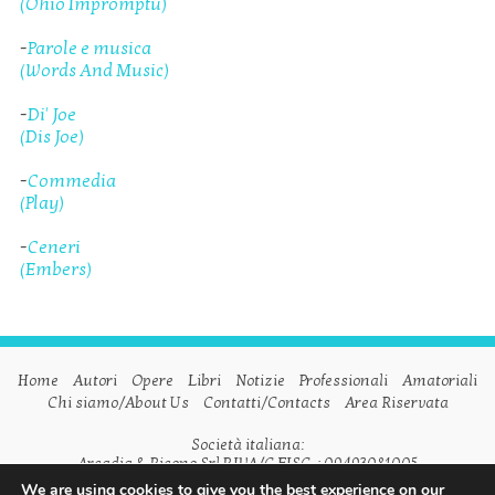
(Ohio Impromptu)
-
Parole e musica
(Words And Music)
-
Di' Joe
(Dis Joe)
-
Commedia
(Play)
-
Ceneri
(Embers)
Home
Autori
Opere
Libri
Notizie
Professionali
Amatoriali
Chi siamo/About Us
Contatti/Contacts
Area Riservata
Società italiana:
Arcadia & Ricono Srl P.IVA/C.FISC. : 09493081005
We are using cookies to give you the best experience on our