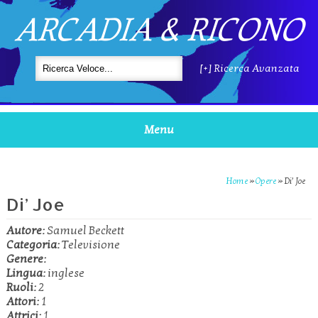
ARCADIA & RICONO
[+] Ricerca Avanzata
Menu
Home
»
Opere
»
Di’ Joe
Di’ Joe
Autore:
Samuel Beckett
Categoria:
Televisione
Genere:
Lingua:
inglese
Ruoli:
2
Attori:
1
Attrici:
1