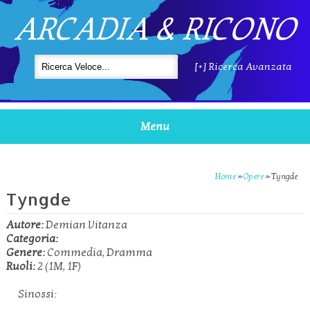
ARCADIA & RICONO
[+] Ricerca Avanzata
Menu
Home
»
Opere
»
Tyngde
Tyngde
Autore:
Demian Vitanza
Categoria:
Genere:
Commedia, Dramma
Ruoli:
2 (1M, 1F)
Sinossi: