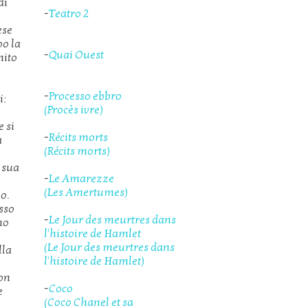
di
-
Teatro 2
ese
po la
-
Quai Ouest
mito
-
Processo ebbro
i:
(Procès ivre)
e si
-
Récits morts
a
(Récits morts)
a sua
-
Le Amarezze
(Les Amertumes)
o.
esso
-
Le Jour des meurtres dans
no
l'histoire de Hamlet
(Le Jour des meurtres dans
lla
l'histoire de Hamlet)
non
-
Coco
e
(Coco Chanel et sa