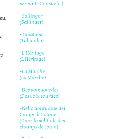
servante Consuelo )
-
Sallinger
eu
,
(Sallinger)
-
Tabataba
u
,
(Tabataba)
-
L'Héritage
to
(L'Héritage)
-
La Marche
(La Marche)
-
Des voix sourdes
(Des voix sourdes)
-
Nella Solitudine dei
Campi di Cotone
(Dans la solitude des
champs de coton)