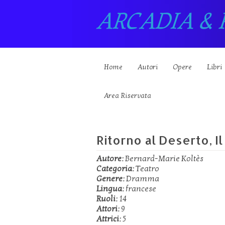
ARCADIA & 
Home
Autori
Opere
Libri
Area Riservata
Ritorno al Deserto, Il
Autore:
Bernard-Marie Koltès
Categoria:
Teatro
Genere:
Dramma
Lingua:
francese
Ruoli:
14
Attori:
9
Attrici:
5