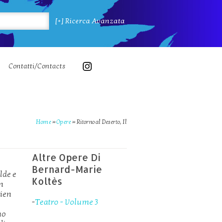
[+] Ricerca Avanzata
Contatti/Contacts
Home
»
Opere
»
Ritorno al Deserto, Il
Altre Opere Di
Bernard-Marie
lde e
Koltès
in
rien
-
Teatro - Volume 3
no