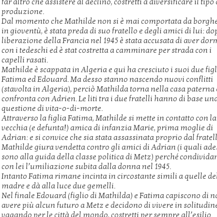
far altro che assistere al declino, costretti a diversificare il tipo 
produzione.
Dal momento che Mathilde non si è mai comportata da borgh
in gioventù, è stata preda di suo fratello e degli amici di lui: do
liberazione della Francia nel 1945 è stata accusata di aver dor
con i tedeschi ed è stat costretta a camminare per strada con i
capelli rasati.
Mathilde è scappata in Algeria e qui ha cresciuto i suoi due figl
Fatima ed Edouard. Ma desso stanno nascendo nuovi conflitti
(stavolta in Algeria), perciò Mathilda torna nella casa paterna 
confronta con Adrien. Le liti tra i due fratelli hanno di base un
questione di vita-o-di-morte.
Attraverso la figlia Fatima, Mathilde si mette in contatto con l
vecchia (e defunta!) amica di infanzia Marie, prima moglie di
Adrian: e si convice che sia stata assassinata proprio dal fratell
Mathilde giura vendetta contro gli amici di Adrian (i quali ad
sono alla guida della classe politica di Metz) perché condivida
con lei l’umiliazione subita dalla donna nel 1945.
Intanto Fatima rimane incinta in circostante simili a quelle de
madre e dà alla luce due gemelli.
Nel finale Edouard (figlio di Mathilda) e Fatima capiscono di 
avere più alcun futuro a Metz e decidono di vivere in solitudin
vagando per le città del mondo, costretti per sempre all’esilio.