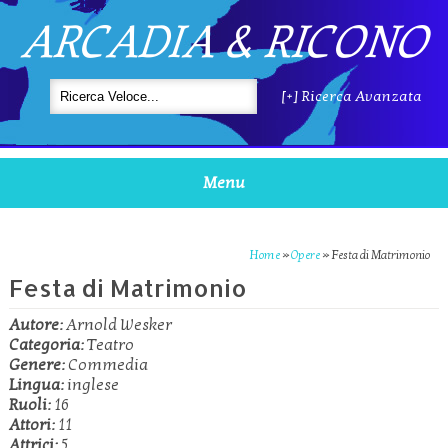
ARCADIA & RICONO
[+] Ricerca Avanzata
Menu
Home
»
Opere
»
Festa di Matrimonio
Festa di Matrimonio
Autore:
Arnold Wesker
Categoria:
Teatro
Genere:
Commedia
Lingua:
inglese
Ruoli:
16
Attori:
11
Attrici:
5