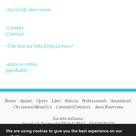
-
Spezzati, mio cuore
-
Caritas
(Caritas)
-
Che fine ha fatto Betty Lemon?
-
Asta in cortile
(Yardsale)
Home
Autori
Opere
Libri
Notizie
Professionali
Amatoriali
Chi siamo/About Us
Contatti/Contacts
Area Riservata
Società italiana:
Arcadia & Ricono Srl P.IVA/C.FISC. : 09493081005
We are using cookies to give you the best experience on our
Società inglese: