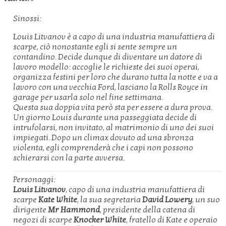
Sinossi:
Louis Litvanov è a capo di una industria manufattiera di
scarpe, ciò nonostante egli si sente sempre un
contandino. Decide dunque di diventare un datore di
lavoro modello: accoglie le richieste dei suoi operai,
organizza festini per loro che durano tutta la notte e va a
lavoro con una vecchia Ford, lasciano la Rolls Royce in
garage per usarla solo nel fine settimana.
Questa sua doppia vita però sta per essere a dura prova.
Un giorno Louis durante una passeggiata decide di
intrufolarsi, non invitato, al matrimonio di uno dei suoi
impiegati. Dopo un climax dovuto ad una sbronza
violenta, egli comprenderà che i capi non possono
schierarsi con la parte avversa.
Personaggi:
Louis Litvanov
, capo di una industria manufattiera di
scarpe
Kate White
, la sua segretaria
David Lowery
, un suo
dirigente
Mr Hammond
, presidente della catena di
negozi di scarpe
Knocker White
, fratello di Kate e operaio