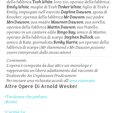
della fabbrica
Tosh White
, loro zio, operaio della fabbrica
Emily White
, moglie di Tosh
Tinker White
, figlio di Tosh e
Emily, impiegato nell'esercito
Daphne Dawson
, sposa di
Knocker, operaia della fabbrica
Mr Dawson
, suo padre
Mrs Dawson
, sua madre
Maureen Dawson
, sua sorella,
operaia della fabbrica
Martin Dawson
, suo fratello,
operaio in un cantiere edile
Ringo Ray
, amico di Martin,
operaio della fabbrica di scarpe
Stephen Bullock
, un
amico di Kate, giornalista
Bonky Harris
, un operaio della
fabbrica di scarpe (
Mr Hammond e Mr Dawson possono
essere interpretati dallo stesso attore
)
Commenti:
L'opera è composta da due atti e un monologo e
rappresenta un libero adattamento dal racconto di
Dostoevski
An Unpleasant Predicament
Per inviare una richiesta accedi all'
area riservata
Altre Opere Di Arnold Wesker
-
Tre donne che parlano
(Roots)
-
Cucina, La