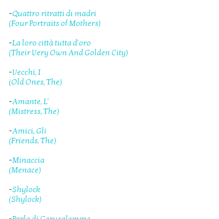
-
Quattro ritratti di madri
(Four Portraits of Mothers)
-
La loro città tutta d'oro
(Their Very Own And Golden City)
-
Vecchi, I
(Old Ones, The)
-
Amante, L'
(Mistress, The)
-
Amici, Gli
(Friends, The)
-
Minaccia
(Menace)
-
Shylock
(Shylock)
-
Parlo di Gerusalemme