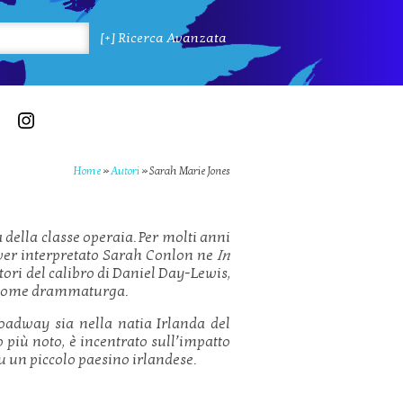
[+] Ricerca Avanzata
Home
»
Autori
»
Sarah Marie Jones
a della classe operaia. Per molti anni
 aver interpretato Sarah Conlon ne
In
tori del calibro di Daniel Day-Lewis,
e come drammaturga.
oadway sia nella natia Irlanda del
tto più noto, è incentrato sull’impatto
un piccolo paesino irlandese.