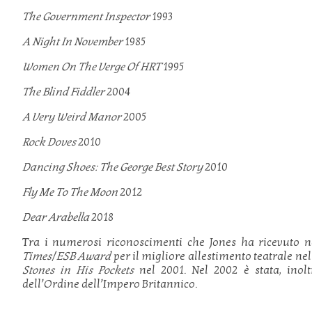
The Government Inspector
1993
A Night In November
1985
Women On The Verge Of HRT
1995
The Blind Fiddler
2004
A Very Weird Manor
2005
Rock Doves
2010
Dancing Shoes: The George Best Story
2010
Fly Me To The Moon
2012
Dear Arabella
2018
Tra i numerosi riconoscimenti che Jones ha ricevuto ne
Times
/
ESB Award
per il migliore allestimento teatrale nel 
Stones in His Pockets
nel 2001. Nel 2002 è stata, inoltr
dell’Ordine dell’Impero Britannico.