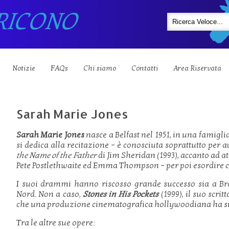
RICONO
Notizie
FAQs
Chi siamo
Contatti
Area Riservata
Sarah Marie Jones
Sarah Marie Jones
nasce a Belfast nel 1951, in una famigli
si dedica alla recitazione – è conosciuta soprattutto per
the Name of the Father
di Jim Sheridan (1993), accanto ad at
Pete Postlethwaite ed Emma Thompson – per poi esordir
I suoi drammi hanno riscosso grande successo sia a Br
Nord. Non a caso,
Stones in His Pockets
(1999), il suo scri
che una produzione cinematografica hollywoodiana ha su 
Tra le altre sue opere: