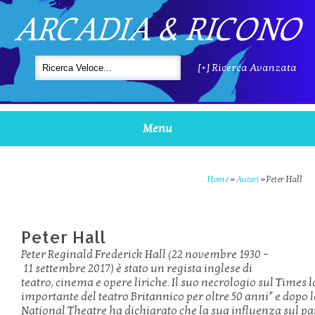
ARCADIA & RICONO
[+] Ricerca Avanzata
Menu
Home
»
Autori
»
Peter Hall
Peter Hall
Peter
Reginald
Frederick
Hall
(22
novembre
1930
–
11
settembre
2017)
è
stato
un
regista
inglese
di
teatro,
cinema
e
opere
liriche.
Il
suo
necrologio
sul
Times
l
importante
del
teatro
Britannico
per
oltre
50
anni
”
e
dopo
National
Theatre
ha
dichiarato
che
la
sua
influenza
sul
pa