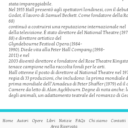
stata
impareggiabile.
Nel
1955
Hall
present
ò
agli
spettatori
londinesi
,
con
il
debut
Godot
,
il
lavoro
di
Samuel
Beckett
.
Come
fondatore
della
R
68)
continu
ò
a
costruirsi
una
reputazione
internazionale
nel
del
la
televisione.
È
stato
direttore
del
National
Theatre
(197
88)
e
direttore
artistico
del
Glyndebourne
Festival
Opera
(1984-
1990).
Diede
vita
alla
Peter
Hall
Company
(1998-
2011)
e
nel
2003
divent
ò
direttore
e
fondatore
del
Rose
Theatre
Kingsto
tenace
campione
nella
raccolta
fondi
per
le
arti.
Hall
ottenne
il
posto
di
direttore
al
National
Theatre
nel
19
regia
di
33
produzioni,
che
includono:
la
prima
mondiale
d
prima
mondiale
dell
’
Amadeus
di
Peter
Shaffer
(1979)
ed
il
Camere
da
letto
di
Alan
Ayckbourn
.
D
egne
di
nota
anche
:
l
degli
animali
,
un
adattamento
teatrale
del
romanzo
di
Ge
Home
Autori
Opere
Libri
Notizie
FAQs
Chi siamo
Contatti
Area Riservata